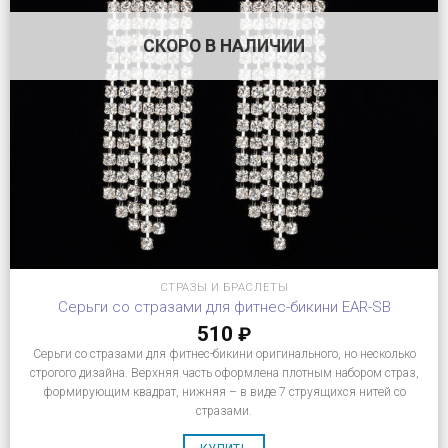
СКОРО В НАЛИЧИИ
СТРАЗЫ И БРАСЛЕТЫ
Серьги со стразами для фитнес-бикини EAR-SB
510
₽
Серьги со стразами для фитнес-бикини оригинального, но несколько
строгого дизайна. Верхняя часть оформлена плотным набором страз,
формирующим квадрат, нижняя – в виде 7 струящихся нитей со
стразами.