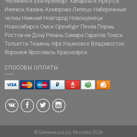
Челябинск
Екатеринбург
Хабаровск
Иркутск
Ижевск
Казань
Кемерово
Липецк
Набережные
челны
Нижний Новгород
Новокузнецк
Новосибирск
Омск
Оренбург
Пенза
Пермь
Ростов-на-Дону
Рязань
Самара
Саратов
Томск
Тольятти
Тюмень
Уфа
Ульяновск
Владивосток
Воронеж
Ярославль
Красноярск
СПОСОБЫ ОПЛАТЫ
© Бикиняшка.ру, Москва 2026