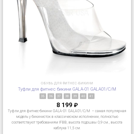
ОБУВЬ ДЛЯ ФИТНЕС-БИКИНИ
Туфли для фитнес бикини GALA-01 GALA01/C/M
35
36
37
38
39
40
41
8 199
₽
Туфли для фитнес-бикини GALA-01 GALA01/C/M – самая популярная
модель у бикинисток в классическом исполнении, полностью
соответствуют требованиям IFBB, высота подошвы 0,9 см., высота
каблука 11,5 см.