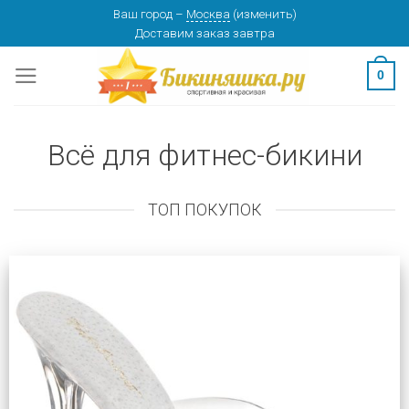
Skip
Ваш город
–
Москва
(
изменить
)
Доставим заказ
завтра
to
content
0
Всё для фитнес-бикини
ТОП ПОКУПОК