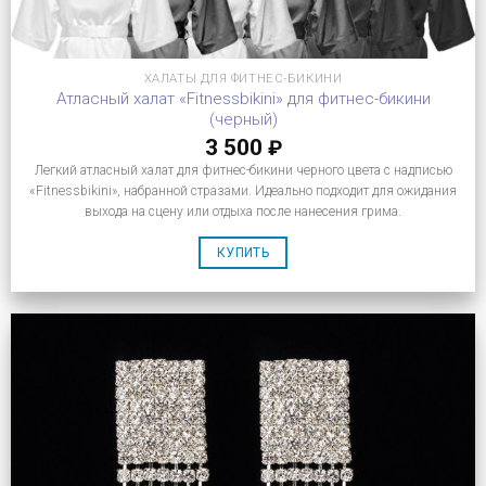
ХАЛАТЫ ДЛЯ ФИТНЕС-БИКИНИ
Атласный халат «Fitnessbikini» для фитнес-бикини
(черный)
3 500
₽
Легкий атласный халат для фитнес-бикини черного цвета с надписью
«Fitnessbikini», набранной стразами. Идеально подходит для ожидания
выхода на сцену или отдыха после нанесения грима.
КУПИТЬ