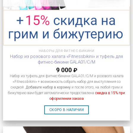
НАБОРЫ ДЛЯ ФИТНЕС-БИКИНИ
Набор из розового халата «Fitnessbikini» и туфель для
фитнес-бикини GALA01/C/M
9 000
₽
Набор из туфель для фитнес-бикини GALA01/C/M и розового халата
«Fitnessbikini» + возможность собрать набор для выступления со
скидкой.
Добавьте набор в корзину
и после этого, на любой грим и
бижутерию вам будет автоматически предоставлена
скидка в 15% при
оформлении заказа
СКОРО В НАЛИЧИИ