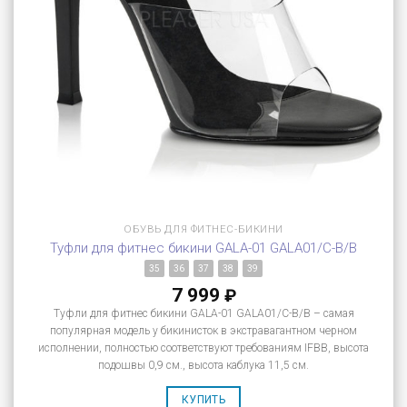
ОБУВЬ ДЛЯ ФИТНЕС-БИКИНИ
Туфли для фитнес бикини GALA-01 GALA01/C-B/B
35
36
37
38
39
7 999
₽
Туфли для фитнес бикини GALA-01 GALA01/C-B/B – самая
популярная модель у бикинисток в экстравагантном черном
исполнении, полностью соответствуют требованиям IFBB, высота
подошвы 0,9 см., высота каблука 11,5 см.
КУПИТЬ