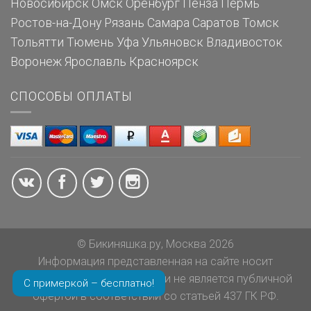
Новосибирск
Омск
Оренбург
Пенза
Пермь
Ростов-на-Дону
Рязань
Самара
Саратов
Томск
Тольятти
Тюмень
Уфа
Ульяновск
Владивосток
Воронеж
Ярославль
Красноярск
СПОСОБЫ ОПЛАТЫ
© Бикиняшка.ру, Москва 2026
Информация представленная на сайте носит
ознакомительный характер и не является публичной
С примеркой – бесплатно!
офертой в соответствии со статьей 437 ГК РФ.