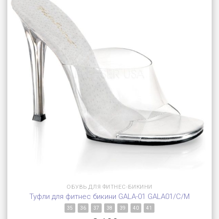
ОБУВЬ ДЛЯ ФИТНЕС-БИКИНИ
Туфли для фитнес бикини GALA-01 GALA01/C/M
35
36
37
38
39
40
41