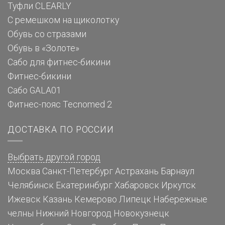
Туфли CLEARLY
С ремешком на щиколотку
Обувь со стразами
Обувь в «Золоте»
Сабо для фитнес-бикини
Фитнес-бикини
Сабо GALA01
Фитнес-пояс Tecnomed 2
ДОСТАВКА ПО РОССИИ
Выбрать другой город
Москва
Санкт-Петербург
Астрахань
Барнаул
Челябинск
Екатеринбург
Хабаровск
Иркутск
Ижевск
Казань
Кемерово
Липецк
Набережные
челны
Нижний Новгород
Новокузнецк