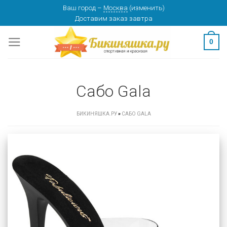
Skip
Ваш город
–
Москва
(
изменить
)
Доставим заказ
завтра
to
content
0
Сабо Gala
БИКИНЯШКА.РУ
»
САБО GALA