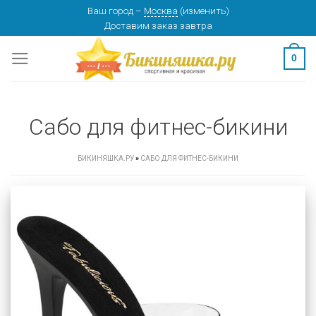
Skip
Ваш город
–
Москва
(
изменить
)
Доставим заказ
завтра
to
content
0
Сабо для фитнес-бикини
БИКИНЯШКА.РУ
»
САБО ДЛЯ ФИТНЕС-БИКИНИ