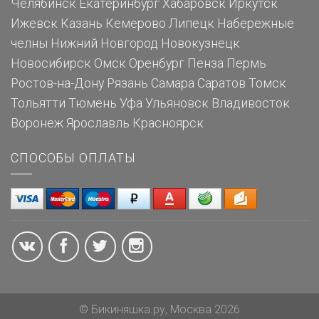
Челябинск
Екатеринбург
Хабаровск
Иркутск
Ижевск
Казань
Кемерово
Липецк
Набережные
челны
Нижний Новгород
Новокузнецк
Новосибирск
Омск
Оренбург
Пенза
Пермь
Ростов-на-Дону
Рязань
Самара
Саратов
Томск
Тольятти
Тюмень
Уфа
Ульяновск
Владивосток
Воронеж
Ярославль
Красноярск
СПОСОБЫ ОПЛАТЫ
© Бикиняшка.ру, Москва 2026