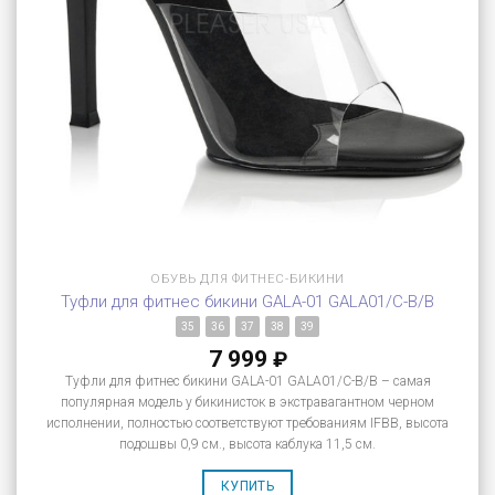
ОБУВЬ ДЛЯ ФИТНЕС-БИКИНИ
Туфли для фитнес бикини GALA-01 GALA01/C-B/B
35
36
37
38
39
7 999
₽
Туфли для фитнес бикини GALA-01 GALA01/C-B/B – самая
популярная модель у бикинисток в экстравагантном черном
исполнении, полностью соответствуют требованиям IFBB, высота
подошвы 0,9 см., высота каблука 11,5 см.
КУПИТЬ