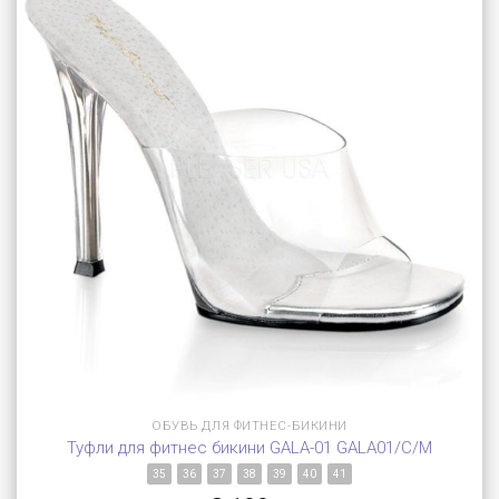
ОБУВЬ ДЛЯ ФИТНЕС-БИКИНИ
Туфли для фитнес бикини GALA-01 GALA01/C/M
35
36
37
38
39
40
41