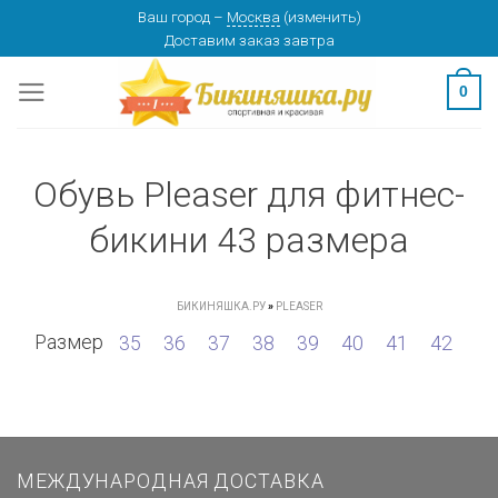
Skip
Ваш город
–
Москва
(
изменить
)
Доставим заказ
завтра
to
content
0
Обувь Pleaser для фитнес-
бикини 43 размера
БИКИНЯШКА.РУ
»
PLEASER
Размер
35
36
37
38
39
40
41
42
МЕЖДУНАРОДНАЯ ДОСТАВКА