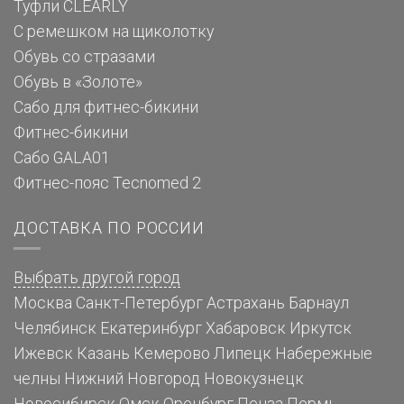
Туфли CLEARLY
С ремешком на щиколотку
Обувь со стразами
Обувь в «Золоте»
Сабо для фитнес-бикини
Фитнес-бикини
Сабо GALA01
Фитнес-пояс Tecnomed 2
ДОСТАВКА ПО РОССИИ
Выбрать другой город
Москва
Санкт-Петербург
Астрахань
Барнаул
Челябинск
Екатеринбург
Хабаровск
Иркутск
Ижевск
Казань
Кемерово
Липецк
Набережные
челны
Нижний Новгород
Новокузнецк