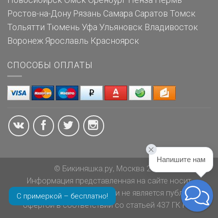
Новосибирск
Омск
Оренбург
Пенза
Пермь
Ростов-на-Дону
Рязань
Самара
Саратов
Томск
Тольятти
Тюмень
Уфа
Ульяновск
Владивосток
Воронеж
Ярославль
Красноярск
СПОСОБЫ ОПЛАТЫ
Напишите нам
© Бикиняшка.ру, Москва 2026
Информация представленная на сайте носит
ознакомительный характер и не является публичной
С примеркой – бесплатно!
офертой в соответствии со статьей 437 ГК РФ.