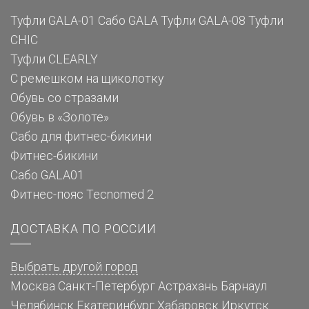
Туфли GALA-01
Сабо GALA
Туфли GALA-08
Туфли
CHIC
Туфли CLEARLY
С ремешком на щиколотку
Обувь со стразами
Обувь в «Золоте»
Сабо для фитнес-бикини
Фитнес-бикини
Сабо GALA01
Фитнес-пояс Tecnomed 2
ДОСТАВКА ПО РОССИИ
Выбрать другой город
Москва
Санкт-Петербург
Астрахань
Барнаул
Челябинск
Екатеринбург
Хабаровск
Иркутск