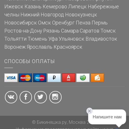
Ижевск
Казань
Кемерово
Липецк
Набережные
челны
Нижний Новгород
Новокузнецк
Новосибирск
Омск
Оренбург
Пенза
Пермь
Ростов-на-Дону
Рязань
Самара
Саратов
Томск
Тольятти
Тюмень
Уфа
Ульяновск
Владивосток
Воронеж
Ярославль
Красноярск
СПОСОБЫ ОПЛАТЫ
Напишите нам
© Бикиняшка.ру, Москва 2026