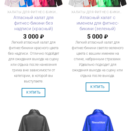
ХАЛАТЫ ДЛЯ ФИТНЕС-БИКИНИ
ХАЛАТЫ ДЛЯ ФИТНЕС-БИКИНИ
Атласный халат для
Атласный халат с
фитнес-бикини без
именем для фитнес-
надписи (красный)
бикини (зеленый)
3 000
5 000
₽
₽
Легкий атласный халат для
Легкий атласный халат для
фитнес-бикини красного цвета
фитнес-бикини светло-зеленого
без надписи. Отлично подойдет
цвета с вашим именем на
для ожидания выхода на сцену
спине, набранным стразами.
или отдыха после нанесения
Идеально подходит для
грима вне зависимости от
ожидания выхода на сцену или
категории, в которой вы
отдыха после выхода.
выступаете.
КУПИТЬ
КУПИТЬ