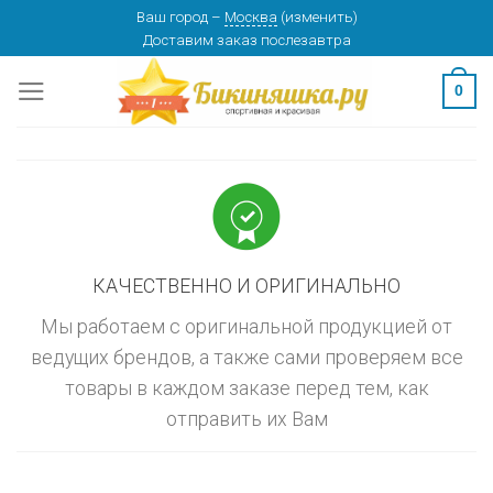
Skip
Ваш город
–
Москва
(
изменить
)
изменить
МОСКВА
Доставим заказ
послезавтра
to
content
0
КАЧЕСТВЕННО И ОРИГИНАЛЬНО
Мы работаем с оригинальной продукцией от
ведущих брендов, а также сами проверяем все
товары в каждом заказе перед тем, как
отправить их Вам