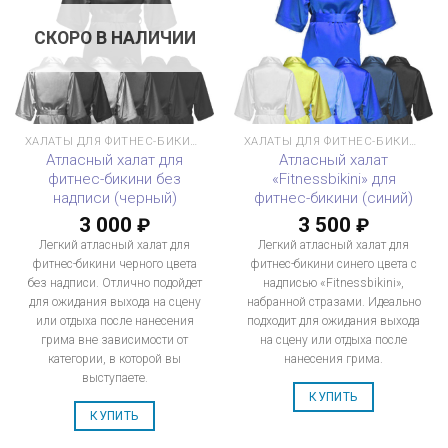
СКОРО В НАЛИЧИИ
ХАЛАТЫ ДЛЯ ФИТНЕС-БИКИНИ
ХАЛАТЫ ДЛЯ ФИТНЕС-БИКИНИ
Атласный халат для
Атласный халат
фитнес-бикини без
«Fitnessbikini» для
надписи (черный)
фитнес-бикини (синий)
3 000
3 500
₽
₽
Легкий атласный халат для
Легкий атласный халат для
фитнес-бикини черного цвета
фитнес-бикини синего цвета с
без надписи. Отлично подойдет
надписью «Fitnessbikini»,
для ожидания выхода на сцену
набранной стразами. Идеально
или отдыха после нанесения
подходит для ожидания выхода
грима вне зависимости от
на сцену или отдыха после
категории, в которой вы
нанесения грима.
выступаете.
КУПИТЬ
КУПИТЬ