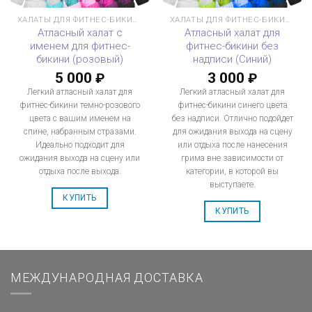
ХАЛАТЫ ДЛЯ ФИТНЕС-БИКИНИ
ХАЛАТЫ ДЛЯ ФИТНЕС-БИКИНИ
Атласный халат с
Атласный халат для
именем для фитнес-
фитнес-бикини без
бикини (розовый)
надписи (Синий)
5 000
3 000
₽
₽
Легкий атласный халат для
Легкий атласный халат для
фитнес-бикини темно-розового
фитнес-бикини синего цвета
цвета с вашим именем на
без надписи. Отлично подойдет
спине, набранным стразами.
для ожидания выхода на сцену
Идеально подходит для
или отдыха после нанесения
ожидания выхода на сцену или
грима вне зависимости от
отдыха после выхода.
категории, в которой вы
выступаете.
КУПИТЬ
КУПИТЬ
МЕЖДУНАРОДНАЯ ДОСТАВКА