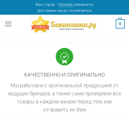
Skip
Ваш город
–
Москва
(
изменить
)
изменить
МОСКВА
Доставим заказ
послезавтра
to
content
0
КАЧЕСТВЕННО И ОРИГИНАЛЬНО
Мы работаем с оригинальной продукцией от
ведущих брендов, а также сами проверяем все
товары в каждом заказе перед тем, как
отправить их Вам