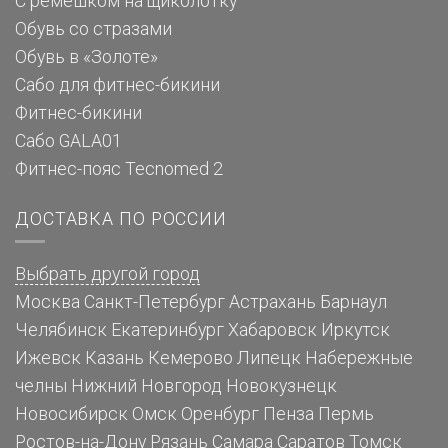
С ремешком на щиколотку
Обувь со стразами
Обувь в «Золоте»
Сабо для фитнес-бикини
Фитнес-бикини
Сабо GALA01
Фитнес-пояс Tecnomed 2
ДОСТАВКА ПО РОССИИ
Выбрать другой город
Москва
Санкт-Петербург
Астрахань
Барнаул
Челябинск
Екатеринбург
Хабаровск
Иркутск
Ижевск
Казань
Кемерово
Липецк
Набережные
челны
Нижний Новгород
Новокузнецк
Новосибирск
Омск
Оренбург
Пенза
Пермь
Ростов-на-Дону
Рязань
Самара
Саратов
Томск