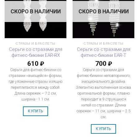
СКОРО В НАЛИЧИИ
СКОРО В НАЛИЧИИ
СТРАЗЫ И БРАСЛЕТЫ
СТРАЗЫ И БРАСЛЕТЫ
Серьги со стразами для
Серьги со стразами для
фитнес-бикини EAR-RX
фитнес-бикини EAR-T
610
700
₽
₽
Серьги для фитнес-бикини со
Серьги со стразами для
стразами «вьющейся» формы,
фитнес-бикини неповторимого,
где уложенные стразы изящно
эмоционального дизайна.
переплетаются между собой.
Элегантно выполненная основа
Длина сережек – 7.2 см,
оригинальной формы, плавно
ширина - 1.1 см.
переходит в 9 струящихся
нитей со стразами. Длина
сережек – 11 см, ширина – 2.5
КУПИТЬ
см.
КУПИТЬ