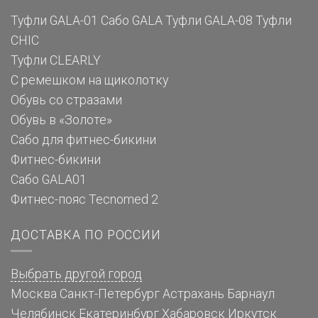
Туфли GALA-01
Сабо GALA
Туфли GALA-08
Туфли
CHIC
Туфли CLEARLY
С ремешком на щиколотку
Обувь со стразами
Обувь в «Золоте»
Сабо для фитнес-бикини
Фитнес-бикини
Сабо GALA01
Фитнес-пояс Tecnomed 2
ДОСТАВКА ПО РОССИИ
Выбрать другой город
Москва
Санкт-Петербург
Астрахань
Барнаул
Челябинск
Екатеринбург
Хабаровск
Иркутск