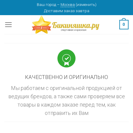
Skip
Ваш город
–
Москва
(
изменить
)
изменить
МОСКВА
Доставим заказ
завтра
to
content
0
КАЧЕСТВЕННО И ОРИГИНАЛЬНО
Мы работаем с оригинальной продукцией от
ведущих брендов, а также сами проверяем все
товары в каждом заказе перед тем, как
отправить их Вам