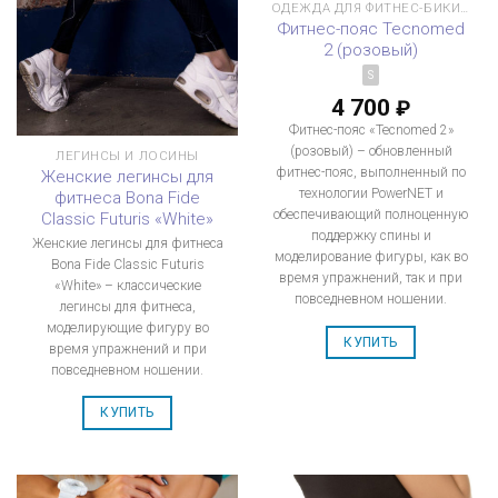
ОДЕЖДА ДЛЯ ФИТНЕС-БИКИНИ
Фитнес-пояс Tecnomed
2 (розовый)
S
4 700
₽
Фитнес-пояс «Tecnomed 2»
(розовый) – обновленный
ЛЕГИНСЫ И ЛОСИНЫ
фитнес-пояс, выполненный по
Женские легинсы для
технологии PowerNET и
фитнеса Bona Fide
обеспечивающий полноценную
Classic Futuris «White»
поддержку спины и
Женские легинсы для фитнеса
моделирование фигуры, как во
Bona Fide Classic Futuris
время упражнений, так и при
«White» – классические
повседневном ношении.
легинсы для фитнеса,
моделирующие фигуру во
КУПИТЬ
время упражнений и при
повседневном ношении.
КУПИТЬ