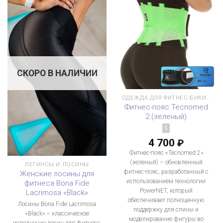
СКОРО В НАЛИЧИИ
ОДЕЖДА ДЛЯ ФИТНЕС-БИКИНИ
Фитнес-пояс Tecnomed
2 (зеленый)
S
4 700
₽
Фитнес-пояс «Tecnomed 2»
(зеленый) – обновленный
ЛЕГИНСЫ И ЛОСИНЫ
фитнес-пояс, разработанный с
Женские лосины для
использованием технологии
фитнеса Bona Fide
PowerNET, который
Lacrimosa «Black»
обеспечивает полноценную
Лосины Bona Fide Lacrimosa
поддержку для спины и
«Black» – классическое
моделирование фигуры во
исполнение лосин для фитнеса,