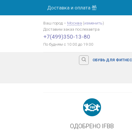
Skip
Доставка и оплата
МОСК
to
content
Ваш город
–
Москва
(
изменить
)
Доставим заказ
послезавтра
Оплата картой банка
+7(499)350-13-80
По будням с 10:00 до 19:00
ОБУВЬ ДЛЯ ФИТНЕ
ОДОБРЕНО IFBB