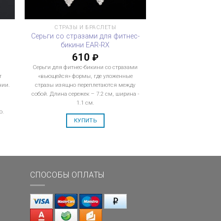
СТРАЗЫ И БРАСЛЕТЫ
Серьги со стразами для фитнес-
бикини EAR-RX
610
₽
Серьги для фитнес-бикини со стразами
т
«вьющейся» формы, где уложенные
нии.
стразы изящно переплетаются между
собой. Длина сережек – 7.2 см, ширина -
1.1 см.
о.
КУПИТЬ
СПОСОБЫ ОПЛАТЫ