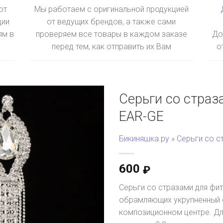
ют
Мы работаем с оригинальной продукцией
ции
от ведущих брендов, а также сами
ям в
проверяем все товары в каждом заказе
До
перед тем, как отправить их Вам
о
Серьги со страз
EAR-GE
Бикиняшка.ру
»
Серьги со с
600
₽
Серьги со стразами для фи
обрамляющих укрупненный 
композиционном центре. Дл