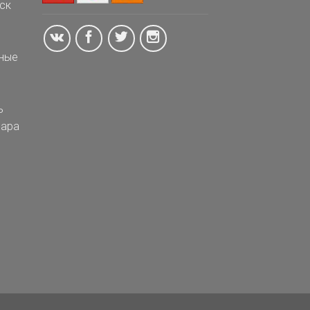
ск
ные
ь
ара