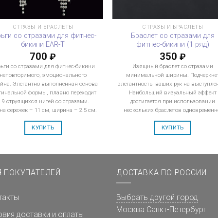
СТРАЗЫ И БРАСЛЕТЫ
СТРАЗЫ И БРАСЛЕТЫ
рьги со стразами для фитнес-
Браслет со стразами для
бикини EAR-T
фитнес-бикини (1 ряд)
700
350
₽
₽
ьги со стразами для фитнес-бикини
Изящный браслет со стразами
неповторимого, эмоционального
минимальной ширины. Подчеркне
йна. Элегантно выполненная основа
элегантность ваших рук на выступле
гинальной формы, плавно переходит
Наибольший визуальный эффект
 9 струящихся нитей со стразами.
достигается при использовании
на сережек – 11 см, ширина – 2.5 см.
нескольких браслетов одновременн
КУПИТЬ
КУПИТЬ
Я ПОКУПАТЕЛЕЙ
ДОСТАВКА ПО РОССИИ
такты
Выбрать другой город
Москва
Санкт-Петербург
овия доставки и оплаты