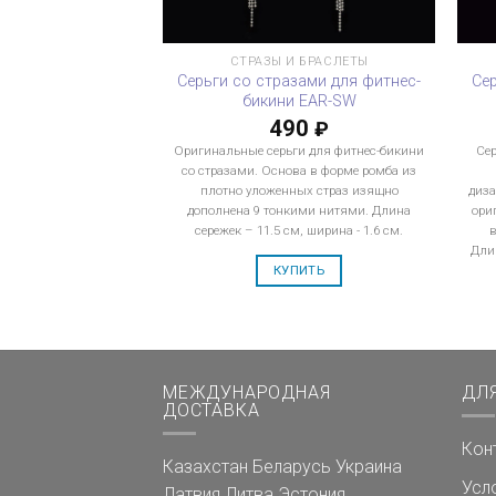
СТРАЗЫ И БРАСЛЕТЫ
Серьги со стразами для фитнес-
Се
бикини EAR-SW
490
₽
Оригинальные серьги для фитнес-бикини
Сер
со стразами. Основа в форме ромба из
плотно уложенных страз изящно
диза
дополнена 9 тонкими нитями. Длина
ори
сережек – 11.5 см, ширина - 1.6 см.
в
Дли
КУПИТЬ
МЕЖДУНАРОДНАЯ
ДЛ
ДОСТАВКА
Кон
Казахстан
Беларусь
Украина
Усл
Латвия
Литва
Эстония