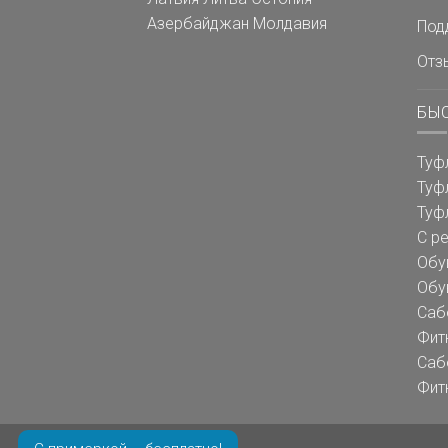
Азербайджан
Молдавия
Под
Отз
БЫ
Туф
Туф
Туф
С р
Обу
Обу
Саб
Фит
Саб
Фит