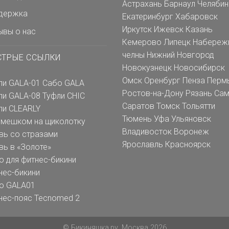
Астрахань
Барнаул
Челябин
держка
Екатеринбург
Хабаровск
Иркутск
Ижевск
Казань
ывы о нас
Кемерово
Липецк
Набереж
челны
Нижний Новгород
СТРЫЕ ССЫЛКИ
Новокузнецк
Новосибирск
Омск
Оренбург
Пенза
Перм
ли GALA-01
Сабо GALA
Ростов-на-Дону
Рязань
Сам
ли GALA-08
Туфли CHIC
Саратов
Томск
Тольятти
ли CLEARLY
Тюмень
Уфа
Ульяновск
емешком на щиколотку
Владивосток
Воронеж
вь со стразами
Ярославль
Красноярск
вь в «Золоте»
о для фитнес-бикини
нес-бикини
о GALA01
нес-пояс Tecnomed 2
© Бикиняшка.ру, Москва 2026