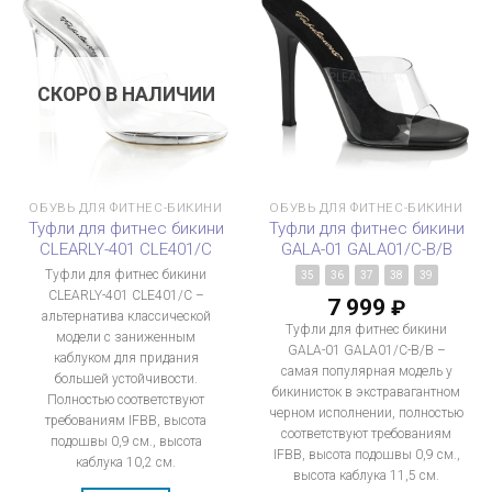
СКОРО В НАЛИЧИИ
ОБУВЬ ДЛЯ ФИТНЕС-БИКИНИ
ОБУВЬ ДЛЯ ФИТНЕС-БИКИНИ
Туфли для фитнес бикини
Туфли для фитнес бикини
CLEARLY-401 CLE401/C
GALA-01 GALA01/C-B/B
Туфли для фитнес бикини
35
36
37
38
39
CLEARLY-401 CLE401/C –
7 999
₽
альтернатива классической
Туфли для фитнес бикини
модели с заниженным
GALA-01 GALA01/C-B/B –
каблуком для придания
самая популярная модель у
большей устойчивости.
бикинисток в экстравагантном
Полностью соответствуют
черном исполнении, полностью
требованиям IFBB, высота
соответствуют требованиям
подошвы 0,9 см., высота
IFBB, высота подошвы 0,9 см.,
каблука 10,2 см.
высота каблука 11,5 см.