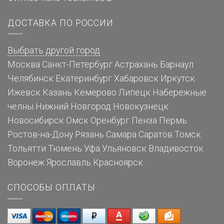
ДОСТАВКА ПО РОССИИ
Выбрать другой город
Москва
Санкт-Петербург
Астрахань
Барнаул
Челябинск
Екатеринбург
Хабаровск
Иркутск
Ижевск
Казань
Кемерово
Липецк
Набережные
челны
Нижний Новгород
Новокузнецк
Новосибирск
Омск
Оренбург
Пенза
Пермь
Ростов-на-Дону
Рязань
Самара
Саратов
Томск
Тольятти
Тюмень
Уфа
Ульяновск
Владивосток
Воронеж
Ярославль
Красноярск
СПОСОБЫ ОПЛАТЫ