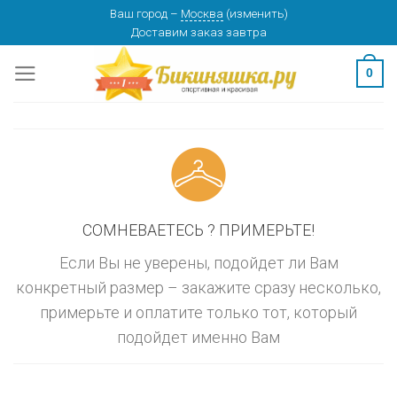
Skip
Ваш город
–
Москва
(
изменить
)
изменить
МОСКВА
Доставим заказ
завтра
to
content
0
СОМНЕВАЕТЕСЬ ? ПРИМЕРЬТЕ!
Если Вы не уверены, подойдет ли Вам
конкретный размер – закажите сразу несколько,
примерьте и оплатите только тот, который
подойдет именно Вам