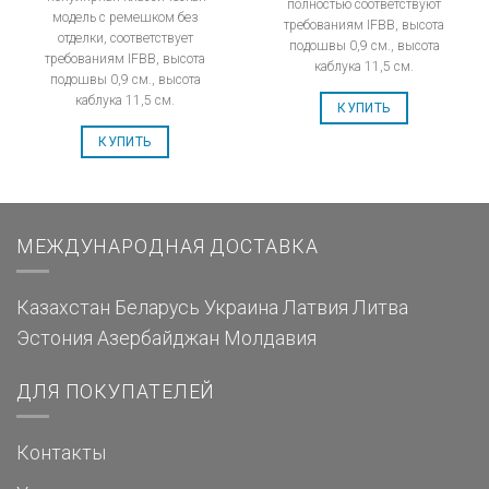
полностью соответствуют
модель с ремешком без
требованиям IFBB, высота
отделки, соответствует
подошвы 0,9 см., высота
требованиям IFBB, высота
каблука 11,5 см.
подошвы 0,9 см., высота
каблука 11,5 см.
КУПИТЬ
КУПИТЬ
МЕЖДУНАРОДНАЯ ДОСТАВКА
Казахстан
Беларусь
Украина
Латвия
Литва
Эстония
Азербайджан
Молдавия
ДЛЯ ПОКУПАТЕЛЕЙ
Контакты