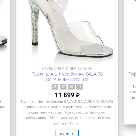
ОБУВЬ ДЛЯ ФИТНЕС-БИКИНИ
Туфли для фитнес бикини GALA-08
Туф
GALA08DM/C/SMCRS
Т
35
37
38
41
кла
11 899
₽
ре
S –
Туфли для фитнес бикини GALA-08 GALA08DM/C/SMCRS
 из
– классическая модель с ремешком и неповторимым
,
покрытием из страз. Полностью соответствует
требованиям IFBB, высота подошвы 0,9 см., высота
каблука 11,5 см.
КУПИТЬ