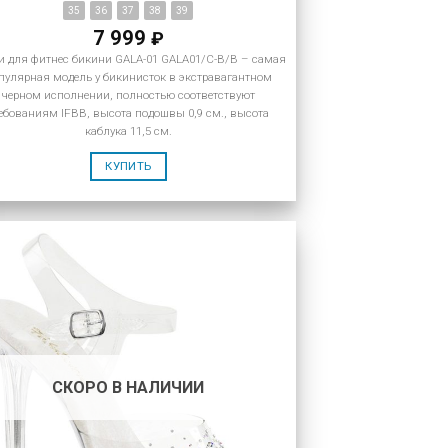
35
36
37
38
39
7 999
₽
и для фитнес бикини GALA-01 GALA01/C-B/B – самая
пулярная модель у бикинисток в экстравагантном
черном исполнении, полностью соответствуют
ебованиям IFBB, высота подошвы 0,9 см., высота
каблука 11,5 см.
КУПИТЬ
СКОРО В НАЛИЧИИ