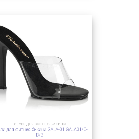
ОБУВЬ ДЛЯ ФИТНЕС-БИКИНИ
ли для фитнес бикини GALA-01 GALA01/C-
B/B