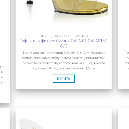
ОБУВЬ ДЛЯ ФИТНЕС-БИКИНИ
Туфли для фитнес бикини GALA-01 GALA01/C-
G/C
Туфли для фитнес-бикини GALA01/C-G/C – «Золотое»
Ту
исполнение самой популярной модели у бикинисток,
п
полностью соответствуют требованиям IFBB, высота
от
M –
подошвы 0,9 см., высота каблука 11,5 см.
 в
ям
КУПИТЬ
см.