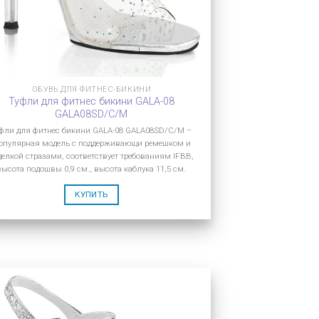
ОБУВЬ ДЛЯ ФИТНЕС-БИКИНИ
Туфли для фитнес бикини GALA-08
GALA08SD/C/M
фли для фитнес бикини GALA-08 GALA08SD/C/M –
опулярная модель с поддерживающи ремешком и
делкой стразами, соответствует требованиям IFBB,
высота подошвы 0,9 см., высота каблука 11,5 см.
КУПИТЬ