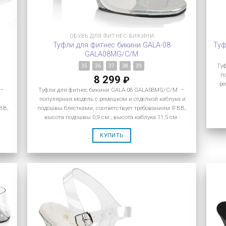
ОБУВЬ ДЛЯ ФИТНЕС-БИКИНИ
Туфли для фитнес бикини GALA-08
Туф
GALA08MG/C/M
Ту
35
36
37
38
39
по
8 299
₽
ре
 –
Туфли для фитнес бикини GALA-08 GALA08MG/C/M –
популярная модель с ремешком и отделкой каблука и
BB,
подошвы блестками, соответствует требованиям IFBB,
высота подошвы 0,9 см., высота каблука 11,5 см.
КУПИТЬ