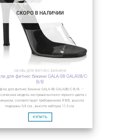
СКОРО В НАЛИЧИИ
ОБУВЬ ДЛЯ ФИТНЕС-БИКИНИ
ли для фитнес бикини GALA-08 GALA08/C-
B/B
уфли для фитнес бикини GALA-08 GALA08/C-B/B –
ссическая модель экстравагантного черного цвета с
мешком, соответствует требованиям IFBB, высота
подошвы 0,9 см., высота каблука 11,5 см.
КУПИТЬ