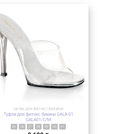
ОБУВЬ ДЛЯ ФИТНЕС-БИКИНИ
Туфли для фитнес бикини GALA-01
GALA01/C/M
35
36
37
38
39
40
41