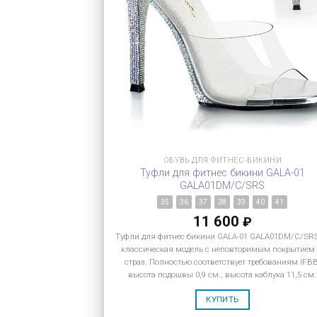
ОБУВЬ ДЛЯ ФИТНЕС-БИКИНИ
Туфли для фитнес бикини GALA-01
GALA01DM/C/SRS
35
36
37
38
39
40
41
11 600
₽
Туфли для фитнес бикини GALA-01 GALA01DM/C/SR
классическая модель с неповторимым покрытием
страз. Полностью соответствует требованиям IFBB
высота подошвы 0,9 см., высота каблука 11,5 см.
КУПИТЬ