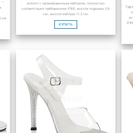
M –
золото" с хромированным каблуком, полностью
Туфл
а
соответствуют требованиям IFBB, высота подошвы 0,9
п
см., высота каблука 11,5 см.
ис
5 см.
IFB
КУПИТЬ