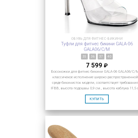
ОБУВЬ ДЛЯ ФИТНЕС-БИКИНИ
Туфли для фитнес бикини GALA-06
GALA06/C/M
35
36
37
40
7 599
₽
Босоножки для фитнес бикини GALA-06 GALA06/C/
классичекое исполнение широко распространенной
среде бикинисток модели, соответствует требовани
IFBB, высота подошвы 0,9 см., высота каблука 11,5 
КУПИТЬ