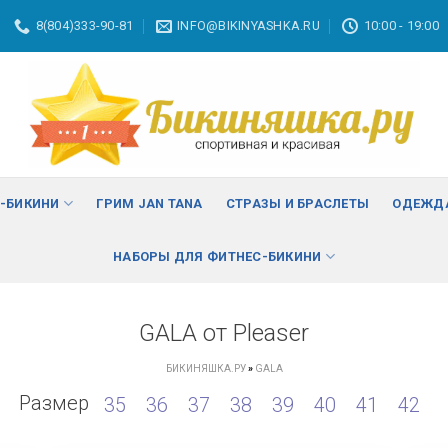
8(804)333-90-81
INFO@BIKINYASHKA.RU
10:00 - 19:00
С-БИКИНИ
ГРИМ JAN TANA
СТРАЗЫ И БРАСЛЕТЫ
ОДЕЖДА
НАБОРЫ ДЛЯ ФИТНЕС-БИКИНИ
GALA от Pleaser
БИКИНЯШКА.РУ
»
GALA
Размер
35
36
37
38
39
40
41
42