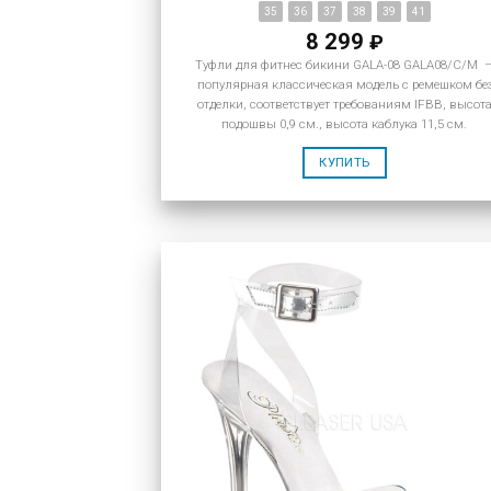
35
36
37
38
39
41
8 299
₽
Туфли для фитнес бикини GALA-08 GALA08/C/M 
популярная классическая модель с ремешком бе
отделки, соответствует требованиям IFBB, высот
подошвы 0,9 см., высота каблука 11,5 см.
КУПИТЬ