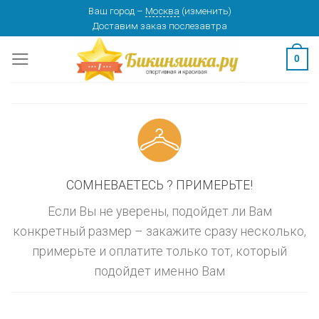
Skip
Ваш город
–
Москва
(
изменить
)
изменить
МОСКВА
Доставим заказ
послезавтра
to
content
0
СОМНЕВАЕТЕСЬ ? ПРИМЕРЬТЕ!
Если Вы не уверены, подойдет ли Вам
конкретный размер – закажите сразу несколько,
примерьте и оплатите только тот, который
подойдет именно Вам