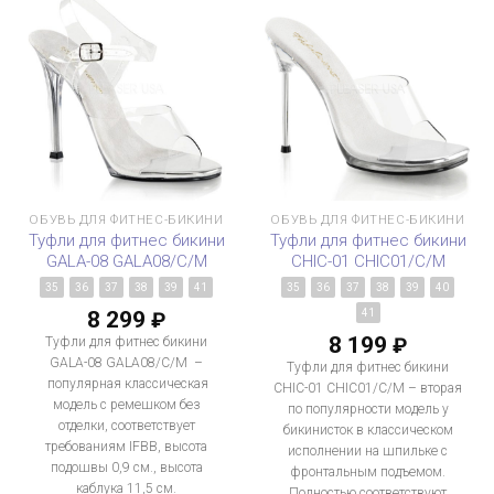
ОБУВЬ ДЛЯ ФИТНЕС-БИКИНИ
ОБУВЬ ДЛЯ ФИТНЕС-БИКИНИ
Туфли для фитнес бикини
Туфли для фитнес бикини
GALA-08 GALA08/C/M
CHIC-01 CHIC01/C/M
35
36
37
38
39
41
35
36
37
38
39
40
8 299
41
₽
8 199
₽
Туфли для фитнес бикини
GALA-08 GALA08/C/M –
Туфли для фитнес бикини
популярная классическая
CHIC-01 CHIC01/C/M – вторая
модель с ремешком без
по популярности модель у
отделки, соответствует
бикинисток в классическом
требованиям IFBB, высота
исполнении на шпильке с
подошвы 0,9 см., высота
фронтальным подъемом.
каблука 11,5 см.
Полностью соответствуют