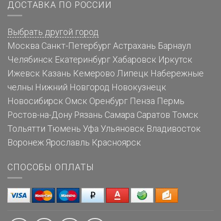
ДОСТАВКА ПО РОССИИ
Выбрать другой город
Москва
Санкт-Петербург
Астрахань
Барнаул
Челябинск
Екатеринбург
Хабаровск
Иркутск
Ижевск
Казань
Кемерово
Липецк
Набережные
челны
Нижний Новгород
Новокузнецк
Новосибирск
Омск
Оренбург
Пенза
Пермь
Ростов-на-Дону
Рязань
Самара
Саратов
Томск
Тольятти
Тюмень
Уфа
Ульяновск
Владивосток
Воронеж
Ярославль
Красноярск
СПОСОБЫ ОПЛАТЫ