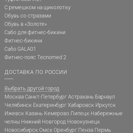
С ремешком на щиколотку
Обувь со стразами
Обувь в «Золоте»
Сабо для фитнес-бикини
Фитнес-бикини
Сабо GALA01
Фитнес-пояс Tecnomed 2
ДОСТАВКА ПО РОССИИ
Выбрать другой город
Москва
Санкт-Петербург
Астрахань
Барнаул
Челябинск
Екатеринбург
Хабаровск
Иркутск
Ижевск
Казань
Кемерово
Липецк
Набережные
челны
Нижний Новгород
Новокузнецк
Новосибирск
Омск
Оренбург
Пенза
Пермь