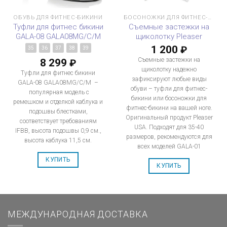
ОБУВЬ ДЛЯ ФИТНЕС-БИКИНИ
БОСОНОЖКИ ДЛЯ ФИТНЕС-БИКИНИ
Туфли для фитнес бикини
Съемные застежки на
GALA-08 GALA08MG/C/M
щиколотку Pleaser
1 200
₽
35
36
37
38
39
8 299
Съемные застежки на
₽
щиколотку надежно
Туфли для фитнес бикини
зафиксируют любые виды
GALA-08 GALA08MG/C/M –
обуви – туфли для фитнес-
популярная модель с
бикини или босоножки для
ремешком и отделкой каблука и
фитнес-бикини на вашей ноге.
подошвы блестками,
Оригинальный продукт Pleaser
соответствует требованиям
USA. Подходят для 35-40
IFBB, высота подошвы 0,9 см.,
размеров, рекомендуются для
высота каблука 11,5 см.
всех моделей GALA-01
КУПИТЬ
КУПИТЬ
МЕЖДУНАРОДНАЯ ДОСТАВКА