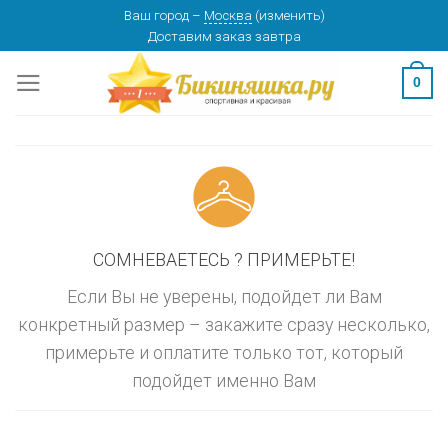
Skip
Ваш город
–
Москва
(
изменить
)
изменить
МОСКВА
Доставим заказ
завтра
to
content
0
СОМНЕВАЕТЕСЬ ? ПРИМЕРЬТЕ!
Если Вы не уверены, подойдет ли Вам
конкретный размер – закажите сразу несколько,
примерьте и оплатите только тот, который
подойдет именно Вам